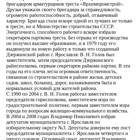
бригадиром арматурщиков треста «Ярхимпромстрой».
Друзья уважали своего бригадира за справедливость,
огромную работоспособность, добрый, отзывчивый
характер. Бригада стала вскоре одной из лучших не только
в тресте, но и Министерстве строительства СССР.
Энергичного, способного рабочего вскоре избрали
секретарем парткома треста. Без отрыва от производства
он получил высшее образование, и в 1979 году его
выдвинули на новую работу в только что созданный
Дзержинский район г. Ярославля: В. Н. Голов был
заместителем, затем председателем Дзержинского
райисполкома, первым секретарем райкома партии. В эти
годы на его плечи легла огромная ответственность,
связанная со строительством в районе жилья, детских
садов, школ, больниц, дорог, налаживанием быта и
нормальных условий для жителей района.
С 1990 по 2004 г. В. Н. Голов работал заместителем
председателя горисполкома, заместителем мэра по
градостроительной политике, первым заместителем мэра
города по вопросам жилищно-коммунального хозяйства.
В 2004 и 2008 годах Владимир Николаевич избран
депутатом муниципалитета г. Ярославля по
избирательному округу №3. Депутаты доверили ему пост
председателя муниципалитета г. Ярославля четвертого и
пятого созывов. Огромный опыт, авторитет Владимира