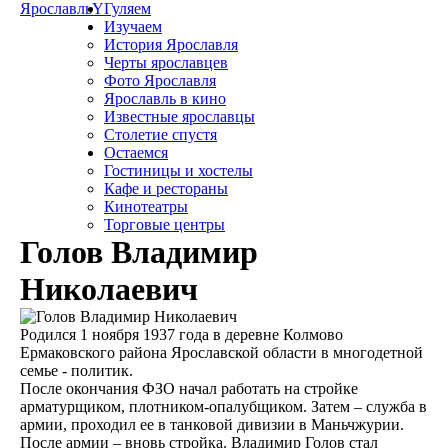
Ярославль
Y
Гуляем
Изучаем
История Ярославля
Черты ярославцев
Фото Ярославля
Ярославль в кино
Известные ярославцы
Столетие спустя
Остаемся
Гостиницы и хостелы
Кафе и рестораны
Кинотеатры
Торговые центры
Голов Владимир
Николаевич
Родился 1 ноября 1937 года в деревне Колмово
Ермаковского района Ярославской области в многодетной
семье - политик.
После окончания ФЗО начал работать на стройке
арматурщиком, плотником-опалубщиком. Затем – служба в
армии, проходил ее в танковой дивизии в Маньчжурии.
После армии – вновь стройка. Владимир Голов стал