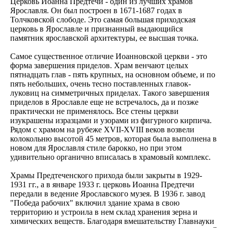
Церковь Иоанна Предтечи - один из лучших храмов
Ярославля. Он был построен в 1671-1687 годах в
Толчковской слободе. Это самая большая приходская
церковь в Ярославле и признанный выдающийся
памятник ярославской архитектуры, ее высшая точка.
Самое существенное отличие Иоанновской церкви - это
форма завершения приделов. Храм венчают целых
пятнадцать глав - пять крупных, на основном объеме, и по
пять небольших, очень тесно поставленных главок-
луковиц на симметричных приделах. Такого завершения
приделов в Ярославле еще не встречалось, да и позже
практически не применялось. Все стены церкви
изукрашены изразцами и узорами из фигурного кирпича.
Рядом с храмом на рубеже XVII-XVIII веков возвели
колокольню высотой 45 метров, которая была выполнена в
новом для Ярославля стиле барокко, но при этом
удивительно органично вписалась в храмовый комплекс.
Храмы Предтеченского прихода были закрыты в 1929-
1931 гг., а в январе 1933 г. церковь Иоанна Предтечи
передали в ведение Ярославского музея. В 1936 г. завод
"Победа рабочих" включил здание храма в свою
территорию и устроила в нем склад хранения зерна и
химических веществ. Благодаря вмешательству Главнауки