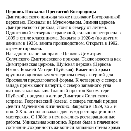
Церковь Похвалы Пресвятой Богородицы
Дмитириевского прихода также называют Богородицкой
церковью, Похвалы на Мукомольном. Зимняя церковь
Дмитриевского прихода, стоит к северу от летней.
Одноглавый четверик с трапезной, сильно перестроена в
1809 в стиле классицизма. Закрыта в 1920-х (по другим
данным в 1935), занята производством. Открыта в 1992,
отремонтирована.
На заднем плане панорамы: Церковь Димитрия
Солунского Дмитриевского прихода. Также известна как
Димитриевская церковь, Шуйская церковь (Церковь
Иконы Божией Матери Шуйская). Каменный храм с
крупным одноглавым четвериком нехарактерной для
Ярославля продолговатой формы. К четверику с севера и
запада примыкают паперти, с северо-западного угла
шатровая колокольня. Главный престол Богоматери
Шуйской, приделы в алтаре Димитрия Солунского
(справа), Георгиевский (слева), с севера теплый придел
Девяти Мучеников Кизических. Закрыта в 1929, во 2-й
пол. ХХ в. использовалась для нужд реставрационных
мастерских. С 1988г. в нем начались реставрационные
работы. Уникальная живопись Храма была в плачевном
состоянии,сохранность живописи западной стены храма