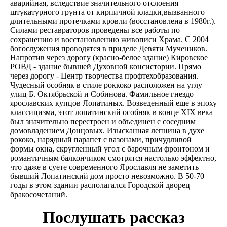
аварийная, вследствие значительного отслоения
штукатурного грунта от кирпичной кладки,вызванного
длительными протечками кровли (восстановлена в 1980г.).
Силами реставраторов проведены все работы по
сохранению и восстановлению живописи Храма. С 2004
богослужения проводятся в приделе Девяти Мучеников.
Напротив через дорогу (красно-белое здание) Кировское
РОВД - здание бывшей Духовной консистории. Прямо
через дорогу - Центр творчества профтехобразования.
Чудесный особняк в стиле роккоко расположен на углу
улиц Б. Октябрьской и Собинова. Фамильное гнездо
ярославских купцов Лопатиных. Возведенный еще в эпоху
классицизма, этот лопатинский особняк в конце XIX века
был значительно перестроен и объединен с соседним
домовладением Донцовых. Изысканная лепнина в духе
рококо, нарядный парапет с вазонами, причудливой
формы окна, скругленный угол с барочным фронтоном и
романтичным балкончиком смотрятся настолько эффектно,
что даже в суете современного Ярославля не заметить
бывший Лопатинский дом просто невозможно. В 50-70
годы в этом здании располагался Городской дворец
бракосочетаний.
Послушать рассказ